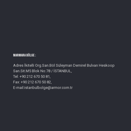
MARMARA BÖLGE :
Adres İkitelli Org.San.Böl Süleyman Demirel Bulvarı Heskoop
San.Sit.M5 Blok No:78 / İSTANBUL,
Tel: +90 212 670 50 81,
Fax: +90 212 670 50 82,
E-mail:istanbulbolge@armor.com.tr