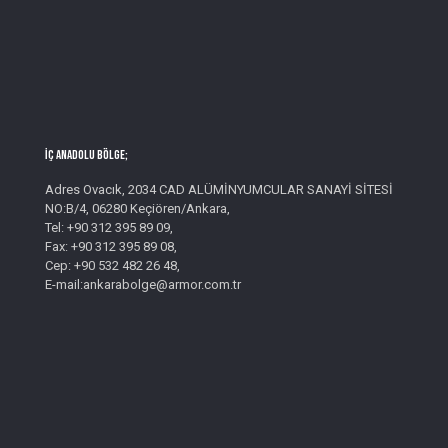
İç Anadolu Bölge;
Adres Ovacık, 2034 CAD ALÜMİNYUMCULAR SANAYİ SİTESİ
NO:B/4, 06280 Keçiören/Ankara,
Tel: +90 312 395 89 09,
Fax: +90 312 395 89 08,
Cep: +90 532 482 26 48,
E-mail:ankarabolge@armor.com.tr