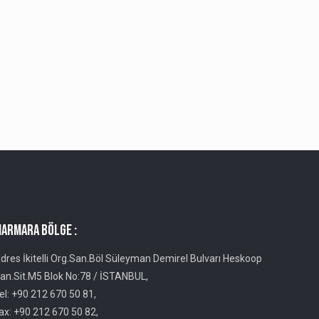
ARMARA BÖLGE :
dres İkitelli Org.San.Böl Süleyman Demirel Bulvarı Heskoop
an.Sit.M5 Blok No:78 / İSTANBUL,
el: +90 212 670 50 81,
ax: +90 212 670 50 82,