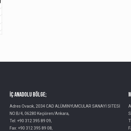
İç Anadolu Bölge;
M
Adres Ovacık, 2034 CAD ALÜMİNYUMCULAR SANAYİ SİTESİ
A
NO:B/4, 06280 Keçiören/Ankara,
S
Tel: +90 312 395 89 09,
T
Fax: +90 312 395 89 08,
F