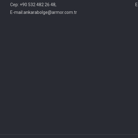
Cep: +90 532 482 26 48,
E
E-mail:ankarabolge@armor.com.tr