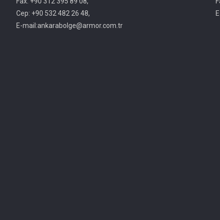
Fax: +90 312 395 89 08,
F
Cep: +90 532 482 26 48,
E
E-mail:ankarabolge@armor.com.tr