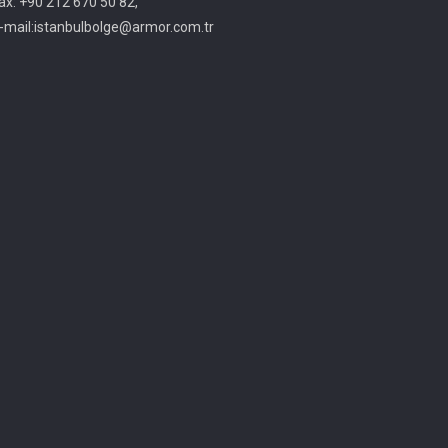
ax: +90 212 670 50 82,
-mail:istanbulbolge@armor.com.tr