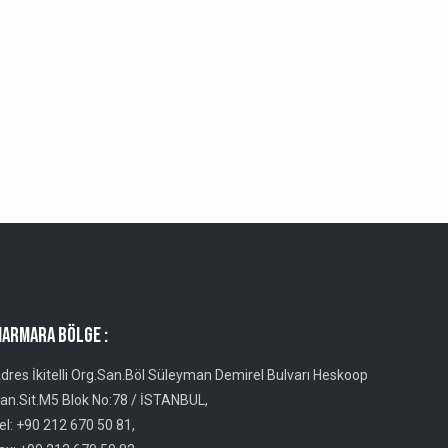
ARMARA BÖLGE :
dres İkitelli Org.San.Böl Süleyman Demirel Bulvarı Heskoop
an.Sit.M5 Blok No:78 / İSTANBUL,
el: +90 212 670 50 81,