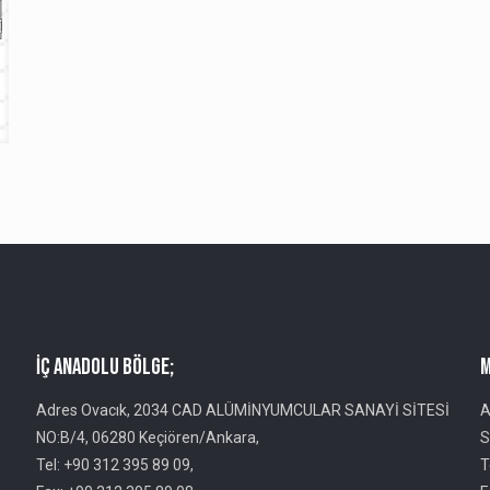
İç Anadolu Bölge;
M
Adres Ovacık, 2034 CAD ALÜMİNYUMCULAR SANAYİ SİTESİ
A
NO:B/4, 06280 Keçiören/Ankara,
S
Tel: +90 312 395 89 09,
T