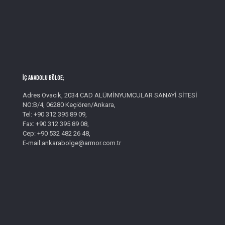
İç Anadolu Bölge;
Adres Ovacık, 2034 CAD ALÜMİNYUMCULAR SANAYİ SİTESİ
NO:B/4, 06280 Keçiören/Ankara,
Tel: +90 312 395 89 09,
Fax: +90 312 395 89 08,
Cep: +90 532 482 26 48,
E-mail:ankarabolge@armor.com.tr