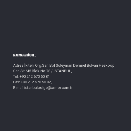
MARMARA BÖLGE :
Adres İkitelli Org.San.Böl Süleyman Demirel Bulvarı Heskoop
San.Sit.M5 Blok No:78 / İSTANBUL,
Tel: +90 212 670 50 81,
Fax: +90 212 670 50 82,
E-mail:istanbulbolge@armor.com.tr