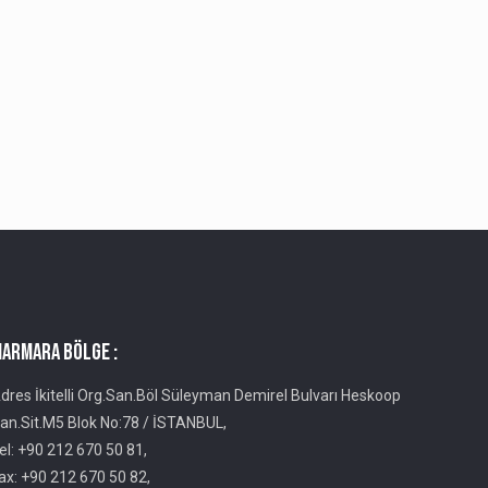
ARMARA BÖLGE :
dres İkitelli Org.San.Böl Süleyman Demirel Bulvarı Heskoop
an.Sit.M5 Blok No:78 / İSTANBUL,
el: +90 212 670 50 81,
ax: +90 212 670 50 82,