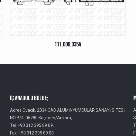
111.009.035A
İç Anadolu Bölge;
M
Adres Ovacık, 2034 CAD ALÜMİNYUMCULAR SANAYİ SİTESİ
A
NO:B/4, 06280 Keçiören/Ankara,
S
Tel: +90 312 395 89 09,
T
Fax: +90 312 395 89 08,
F