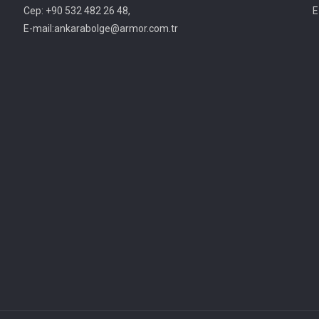
Cep: +90 532 482 26 48,
E
E-mail:ankarabolge@armor.com.tr