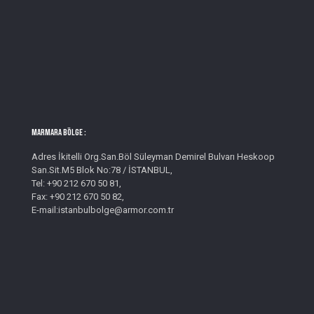
MARMARA BÖLGE :
Adres İkitelli Org.San.Böl Süleyman Demirel Bulvarı Heskoop
San.Sit.M5 Blok No:78 / İSTANBUL,
Tel: +90 212 670 50 81,
Fax: +90 212 670 50 82,
E-mail:istanbulbolge@armor.com.tr