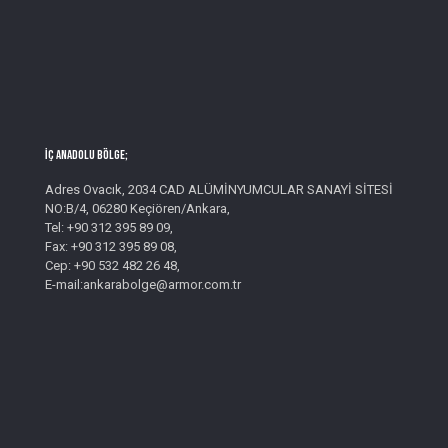
İç Anadolu Bölge;
Adres Ovacık, 2034 CAD ALÜMİNYUMCULAR SANAYİ SİTESİ
NO:B/4, 06280 Keçiören/Ankara,
Tel: +90 312 395 89 09,
Fax: +90 312 395 89 08,
Cep: +90 532 482 26 48,
E-mail:ankarabolge@armor.com.tr