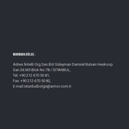
MARMARA BÖLGE :
Adres İkitelli Org.San.Böl Süleyman Demirel Bulvarı Heskoop
San.Sit.M5 Blok No:78 / İSTANBUL,
Tel: +90 212 670 50 81,
Fax: +90 212 670 50 82,
E-mail:istanbulbolge@armor.com.tr