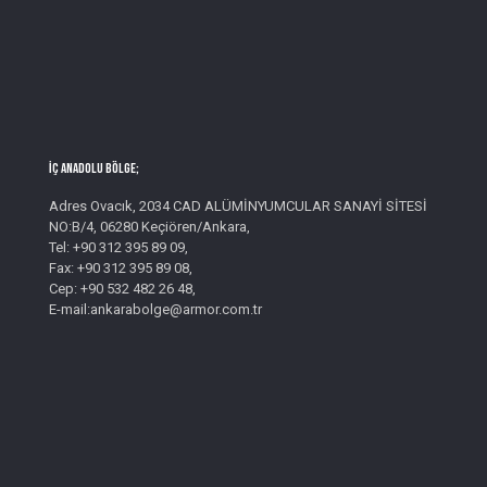
İç Anadolu Bölge;
Adres Ovacık, 2034 CAD ALÜMİNYUMCULAR SANAYİ SİTESİ
NO:B/4, 06280 Keçiören/Ankara,
Tel: +90 312 395 89 09,
Fax: +90 312 395 89 08,
Cep: +90 532 482 26 48,
E-mail:ankarabolge@armor.com.tr