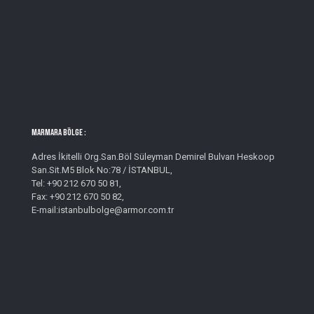
MARMARA BÖLGE :
Adres İkitelli Org.San.Böl Süleyman Demirel Bulvarı Heskoop
San.Sit.M5 Blok No:78 / İSTANBUL,
Tel: +90 212 670 50 81,
Fax: +90 212 670 50 82,
E-mail:istanbulbolge@armor.com.tr