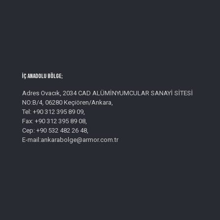
İç Anadolu Bölge;
Adres Ovacık, 2034 CAD ALÜMİNYUMCULAR SANAYİ SİTESİ
NO:B/4, 06280 Keçiören/Ankara,
Tel: +90 312 395 89 09,
Fax: +90 312 395 89 08,
Cep: +90 532 482 26 48,
E-mail:ankarabolge@armor.com.tr