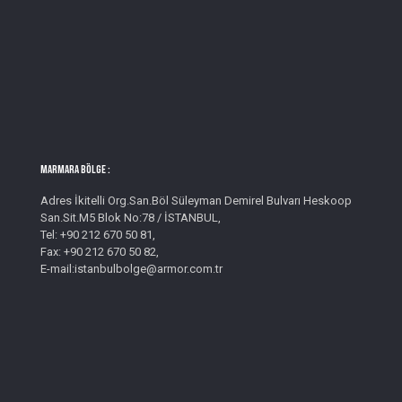
MARMARA BÖLGE :
Adres İkitelli Org.San.Böl Süleyman Demirel Bulvarı Heskoop
San.Sit.M5 Blok No:78 / İSTANBUL,
Tel: +90 212 670 50 81,
Fax: +90 212 670 50 82,
E-mail:istanbulbolge@armor.com.tr