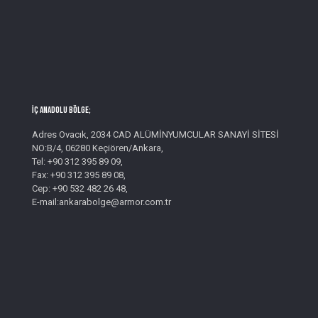
İç Anadolu Bölge;
Adres Ovacık, 2034 CAD ALÜMİNYUMCULAR SANAYİ SİTESİ
NO:B/4, 06280 Keçiören/Ankara,
Tel: +90 312 395 89 09,
Fax: +90 312 395 89 08,
Cep: +90 532 482 26 48,
E-mail:ankarabolge@armor.com.tr