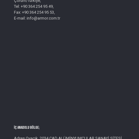
Çorum/Türkiye,
Tel: +90 364 254 95 49,
Fax: +90 364 254 95 53,
E-mail: info@armor.com.tr
İç Anadolu Bölge;
Adres Ovacık, 2034 CAD ALÜMİNYUMCULAR SANAYİ SİTESİ