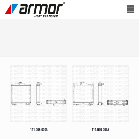
111.009.020A
111.060.005A