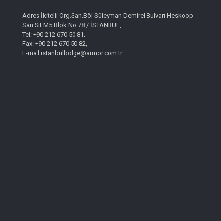
Adres İkitelli Org.San.Böl Süleyman Demirel Bulvarı Heskoop
San.Sit.M5 Blok No:78 / İSTANBUL,
Tel: +90 212 670 50 81,
Fax: +90 212 670 50 82,
E-mail:istanbulbolge@armor.com.tr