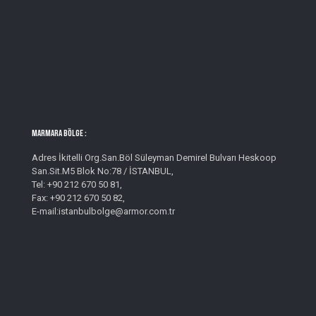
MARMARA BÖLGE :
Adres İkitelli Org.San.Böl Süleyman Demirel Bulvarı Heskoop
San.Sit.M5 Blok No:78 / İSTANBUL,
Tel: +90 212 670 50 81,
Fax: +90 212 670 50 82,
E-mail:istanbulbolge@armor.com.tr