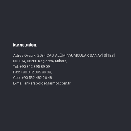
İç Anadolu Bölge;
Adres Ovacık, 2034 CAD ALÜMİNYUMCULAR SANAYİ SİTESİ
NO:B/4, 06280 Keçiören/Ankara,
Tel: +90 312 395 89 09,
Fax: +90 312 395 89 08,
Cep: +90 532 482 26 48,
E-mail:ankarabolge@armor.com.tr