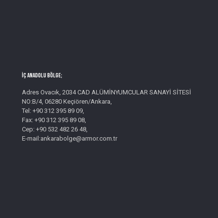
İç Anadolu Bölge;
Adres Ovacık, 2034 CAD ALÜMİNYUMCULAR SANAYİ SİTESİ
NO:B/4, 06280 Keçiören/Ankara,
Tel: +90 312 395 89 09,
Fax: +90 312 395 89 08,
Cep: +90 532 482 26 48,
E-mail:ankarabolge@armor.com.tr