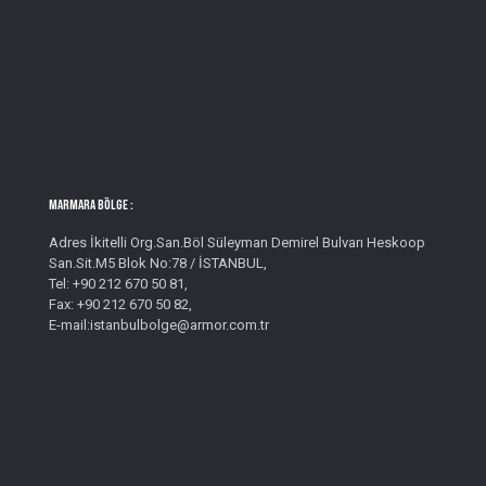
MARMARA BÖLGE :
Adres İkitelli Org.San.Böl Süleyman Demirel Bulvarı Heskoop
San.Sit.M5 Blok No:78 / İSTANBUL,
Tel: +90 212 670 50 81,
Fax: +90 212 670 50 82,
E-mail:istanbulbolge@armor.com.tr