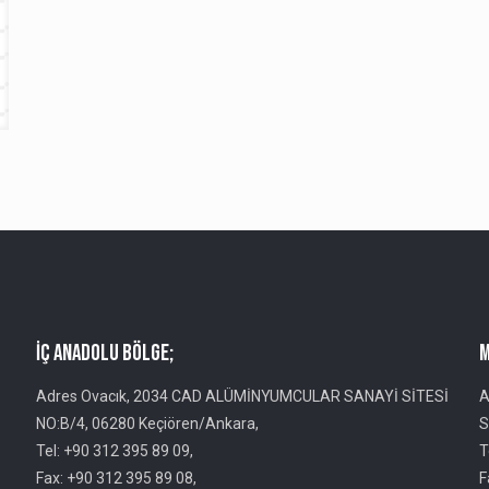
İç Anadolu Bölge;
M
Adres Ovacık, 2034 CAD ALÜMİNYUMCULAR SANAYİ SİTESİ
A
NO:B/4, 06280 Keçiören/Ankara,
S
Tel: +90 312 395 89 09,
T
Fax: +90 312 395 89 08,
F