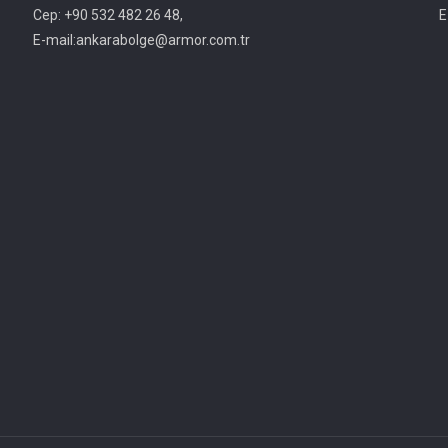
Cep: +90 532 482 26 48,
E
E-mail:ankarabolge@armor.com.tr