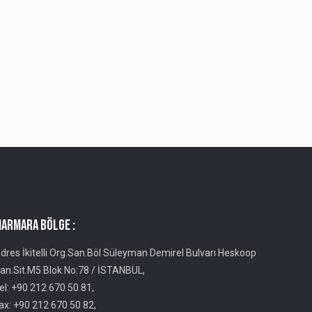
ARMARA BÖLGE :
dres İkitelli Org.San.Böl Süleyman Demirel Bulvarı Heskoop
an.Sit.M5 Blok No:78 / İSTANBUL,
el: +90 212 670 50 81,
ax: +90 212 670 50 82,