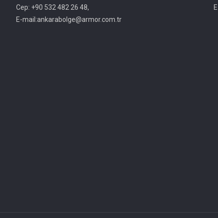
Cep: +90 532 482 26 48,
E
E-mail:ankarabolge@armor.com.tr