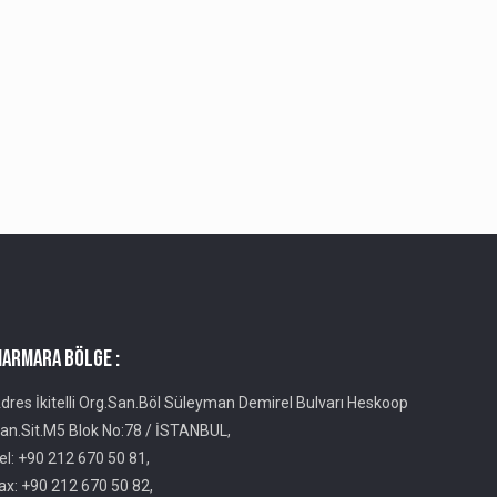
ARMARA BÖLGE :
dres İkitelli Org.San.Böl Süleyman Demirel Bulvarı Heskoop
an.Sit.M5 Blok No:78 / İSTANBUL,
el: +90 212 670 50 81,
ax: +90 212 670 50 82,