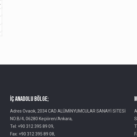
İç Anadolu Bölge;
M
Adres Ovacık, 2034 CAD ALÜMİNYUMCULAR SANAYİ SİTESİ
A
NO:B/4, 06280 Keçiören/Ankara,
S
Tel: +90 312 395 89 09,
T
Fax: +90 312 395 89 08,
F