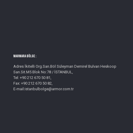
MARMARA BÖLGE :
Adres İkitelli Org.San.Böl Süleyman Demirel Bulvarı Heskoop
San.Sit.M5 Blok No:78 / İSTANBUL,
Tel: +90 212 670 50 81,
Fax: +90 212 670 50 82,
E-mail:istanbulbolge@armor.com.tr