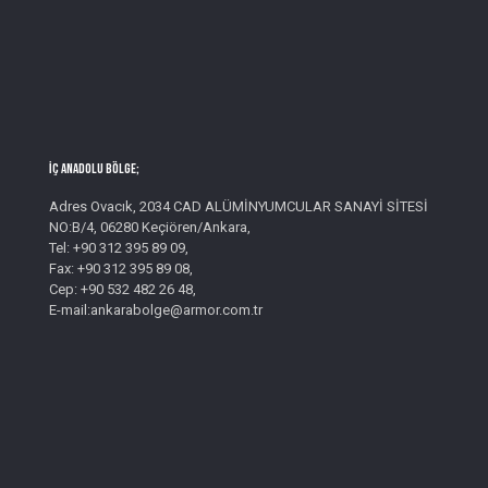
İç Anadolu Bölge;
Adres Ovacık, 2034 CAD ALÜMİNYUMCULAR SANAYİ SİTESİ
NO:B/4, 06280 Keçiören/Ankara,
Tel: +90 312 395 89 09,
Fax: +90 312 395 89 08,
Cep: +90 532 482 26 48,
E-mail:ankarabolge@armor.com.tr