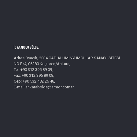
İç Anadolu Bölge;
Adres Ovacık, 2034 CAD ALÜMİNYUMCULAR SANAYİ SİTESİ
NO:B/4, 06280 Keçiören/Ankara,
Tel: +90 312 395 89 09,
Fax: +90 312 395 89 08,
Cep: +90 532 482 26 48,
E-mail:ankarabolge@armor.com.tr