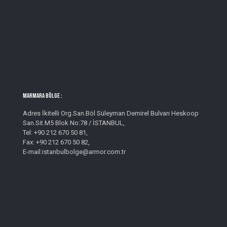
MARMARA BÖLGE :
Adres İkitelli Org.San.Böl Süleyman Demirel Bulvarı Heskoop
San.Sit.M5 Blok No:78 / İSTANBUL,
Tel: +90 212 670 50 81,
Fax: +90 212 670 50 82,
E-mail:istanbulbolge@armor.com.tr