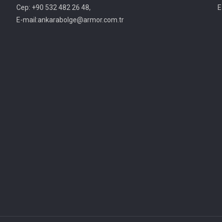
Cep: +90 532 482 26 48,
E
E-mail:ankarabolge@armor.com.tr