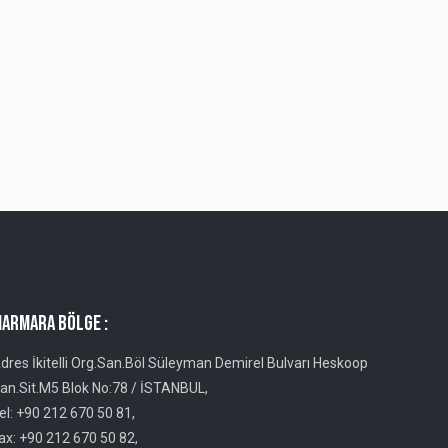
ARMARA BÖLGE :
dres İkitelli Org.San.Böl Süleyman Demirel Bulvarı Heskoop
an.Sit.M5 Blok No:78 / İSTANBUL,
el: +90 212 670 50 81,
ax: +90 212 670 50 82,