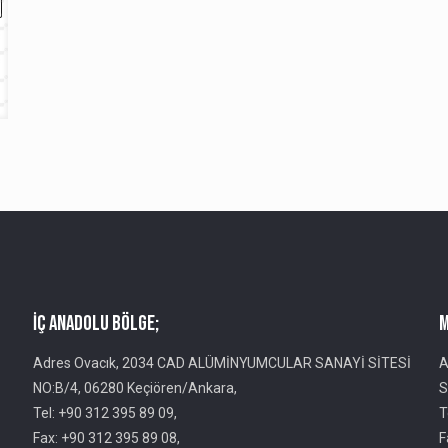
İç Anadolu Bölge;
M
Adres Ovacık, 2034 CAD ALÜMİNYUMCULAR SANAYİ SİTESİ
A
NO:B/4, 06280 Keçiören/Ankara,
S
Tel: +90 312 395 89 09,
T
Fax: +90 312 395 89 08,
F