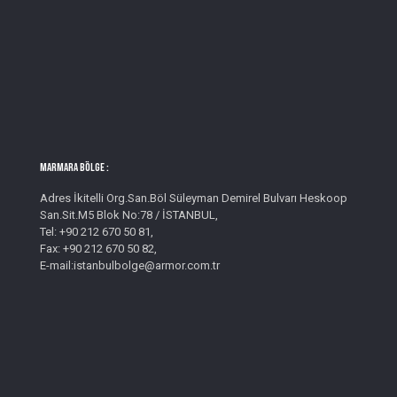
MARMARA BÖLGE :
Adres İkitelli Org.San.Böl Süleyman Demirel Bulvarı Heskoop
San.Sit.M5 Blok No:78 / İSTANBUL,
Tel: +90 212 670 50 81,
Fax: +90 212 670 50 82,
E-mail:istanbulbolge@armor.com.tr