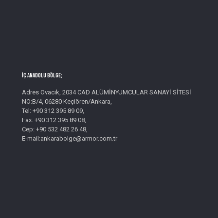
İç Anadolu Bölge;
Adres Ovacık, 2034 CAD ALÜMİNYUMCULAR SANAYİ SİTESİ
NO:B/4, 06280 Keçiören/Ankara,
Tel: +90 312 395 89 09,
Fax: +90 312 395 89 08,
Cep: +90 532 482 26 48,
E-mail:ankarabolge@armor.com.tr