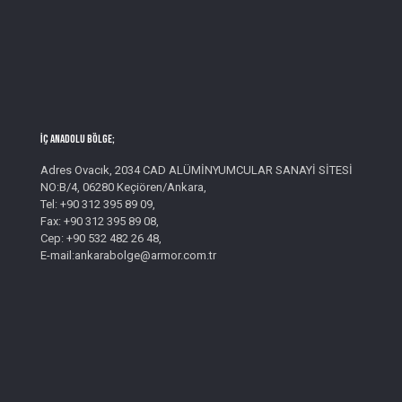
İç Anadolu Bölge;
Adres Ovacık, 2034 CAD ALÜMİNYUMCULAR SANAYİ SİTESİ
NO:B/4, 06280 Keçiören/Ankara,
Tel: +90 312 395 89 09,
Fax: +90 312 395 89 08,
Cep: +90 532 482 26 48,
E-mail:ankarabolge@armor.com.tr