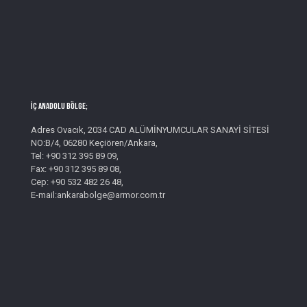
İç Anadolu Bölge;
Adres Ovacık, 2034 CAD ALÜMİNYUMCULAR SANAYİ SİTESİ
NO:B/4, 06280 Keçiören/Ankara,
Tel: +90 312 395 89 09,
Fax: +90 312 395 89 08,
Cep: +90 532 482 26 48,
E-mail:ankarabolge@armor.com.tr