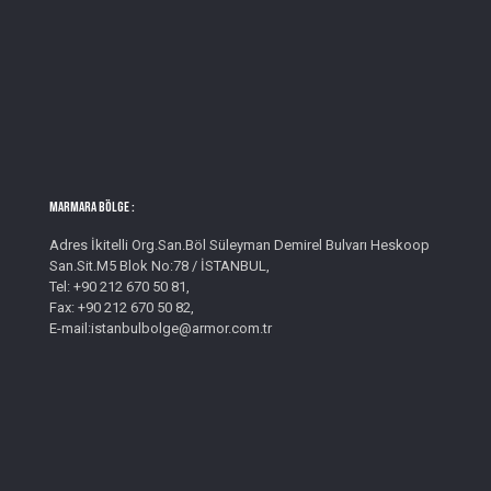
MARMARA BÖLGE :
Adres İkitelli Org.San.Böl Süleyman Demirel Bulvarı Heskoop
San.Sit.M5 Blok No:78 / İSTANBUL,
Tel: +90 212 670 50 81,
Fax: +90 212 670 50 82,
E-mail:istanbulbolge@armor.com.tr